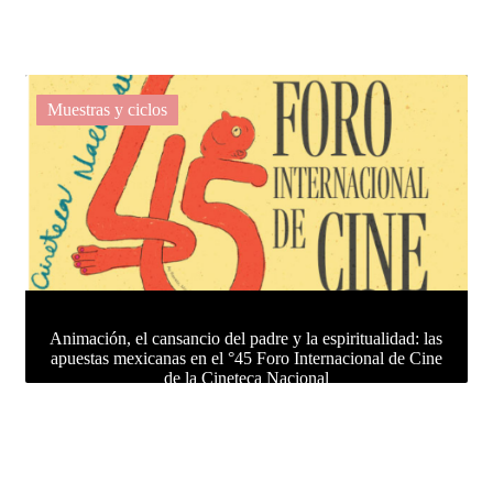
Muestras y ciclos
Animación, el cansancio del padre y la espiritualidad: las
apuestas mexicanas en el °45 Foro Internacional de Cine
de la Cineteca Nacional