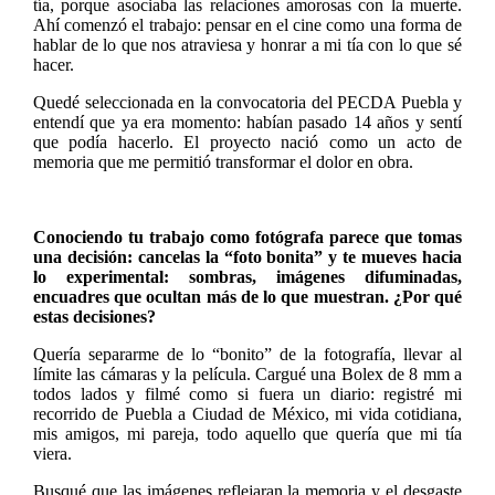
tía, porque asociaba las relaciones amorosas con la muerte.
Ahí comenzó el trabajo: pensar en el cine como una forma de
hablar de lo que nos atraviesa y honrar a mi tía con lo que sé
hacer.
Quedé seleccionada en la convocatoria del PECDA Puebla y
entendí que ya era momento: habían pasado 14 años y sentí
que podía hacerlo. El proyecto nació como un acto de
memoria que me permitió transformar el dolor en obra.
Conociendo tu trabajo como fotógrafa parece que tomas
una decisión: cancelas la “foto bonita” y te mueves hacia
lo experimental: sombras, imágenes difuminadas,
encuadres que ocultan más de lo que muestran. ¿Por qué
estas decisiones?
Quería separarme de lo “bonito” de la fotografía, llevar al
límite las cámaras y la película. Cargué una Bolex de 8 mm a
todos lados y filmé como si fuera un diario: registré mi
recorrido de Puebla a Ciudad de México, mi vida cotidiana,
mis amigos, mi pareja, todo aquello que quería que mi tía
viera.
Busqué que las imágenes reflejaran la memoria y el desgaste