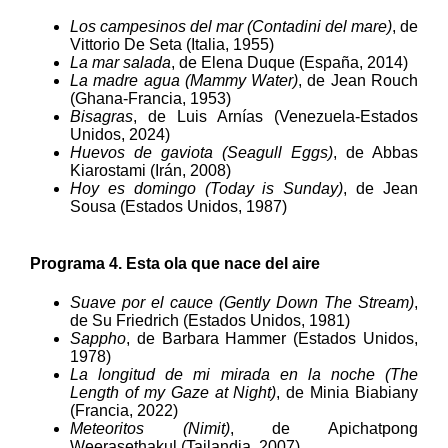
Los campesinos del mar (Contadini del mare)
, de
Vittorio De Seta (Italia, 1955)
La mar salada
, de Elena Duque (España, 2014)
La madre agua (Mammy Water)
, de Jean Rouch
(Ghana-Francia, 1953)
Bisagras
, de Luis Arnías (Venezuela-Estados
Unidos, 2024)
Huevos de gaviota (Seagull Eggs)
, de Abbas
Kiarostami (Irán, 2008)
Hoy es domingo (Today is Sunday)
, de Jean
Sousa (Estados Unidos, 1987)
Programa 4. Esta ola que nace del aire
Suave por el cauce (Gently Down The Stream)
,
de Su Friedrich (Estados Unidos, 1981)
Sappho
, de Barbara Hammer (Estados Unidos,
1978)
La longitud de mi mirada en la noche (The
Length of my Gaze at Night)
, de Minia Biabiany
(Francia, 2022)
Meteoritos (Nimit)
, de Apichatpong
Weerasethakul (Tailandia, 2007)