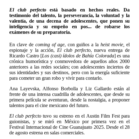
El club perfecto
está basado en hechos reales. Da
testimonio del talento, la perseverancia, la voluntad y la
valentía, de una decena de adolescentes, que ponen su
inteligencia y su empeño en pos... de robarse los
exámenes de su preparatoria.
En clave de
coming of age
, con guiños a la
heist movie,
el
espionaje y la acción,
El club perfecto
, nueva entrega de
Ricardo Castro [
Los (casi) ídolos de Bahía Colorada
]
es una
crónica humorística y conmovedora de aquellos años 2000
anteriores a las redes sociales; con adolescentes inciertos de
sus identidades y sus destinos, pero con la energía suficiente
para cometer un gran robo y vivir para contarlo.
Ana Layevska, Alfonso Borbolla y Liz Gallardo están al
frente de una intensa cuadrilla de adolescentes, que desde su
primera película se aventuran, desde la nostalgia, a proponer
talentos para el cine mexicano del futuro.
El club perfecto
tuvo su estreno en el Austin Film Fest para
guionistas, y se miró en México por primera vez en el
Festival Internacional de Cine Guanajuato 2025. Desde el 28
de agosto estrena en salas comerciales.