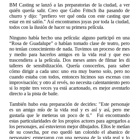
BM Casting se lanzó a las preparatorias de la ciudad, a ver
quién quería salir. Creo que Gabo Fritsch iba pasando de
churro y dijo: "prefiero ver qué onda con este casting que
estar en mi salón." Así encontramos joyas por toda la ciudad,
todos con la ilusión de hacer su primera película.
Ninguno había hecho una película: alguno participó en una
“Rosa de Guadalupe” o habían tomado clase de teatro, pero
no tenían conocimiento de nada. Tuvimos un proceso de mes
y medio para hacerlos amigos en la vida real y que eso
trascendiera a la película. Dos meses antes de filmar les di
talleres de sensibilización. Quería conocerlos, para saber
cómo dirigir a cada uno: uno era muy bueno solo, pero no
cuando estaba con todos, entonces hicimos sus escenas con
improvisación; y otro al revés, no necesita calentamiento pero
si lo repite tres veces ya está acartonado, es mejor aventarlo
directo a la pista de baile.
También hubo esta preparación de decirles: "Este personaje
es un amigo mío de la vida real y es así y así, pero me
gustaría que le metieras un poco de ti." Fui encontrando
estas particularidades de los propios actores para agregarlos a
los personajes, así estuvieron mejor dibujados. Ellos le metían
de su cosecha, por eso quedó tan colorido el abanico de
personajes: empezaron con una persona de la vida real y lo