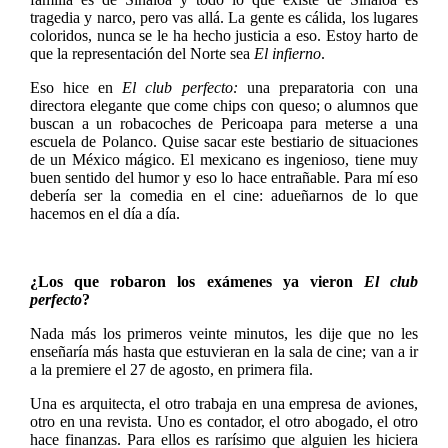
tragedia y narco, pero vas allá. La gente es cálida, los lugares
coloridos, nunca se le ha hecho justicia a eso. Estoy harto de
que la representación del Norte sea
El infierno
.
Eso hice en
El club perfecto:
una preparatoria con una
directora elegante que come chips con queso; o alumnos que
buscan a un robacoches de Pericoapa para meterse a una
escuela de Polanco. Quise sacar este bestiario de situaciones
de un México mágico. El mexicano es ingenioso, tiene muy
buen sentido del humor y eso lo hace entrañable. Para mí eso
debería ser la comedia en el cine: adueñarnos de lo que
hacemos en el día a día.
¿Los que robaron los exámenes ya vieron
El club
perfecto
?
Nada más los primeros veinte minutos, les dije que no les
enseñaría más hasta que estuvieran en la sala de cine; van a ir
a la premiere el 27 de agosto, en primera fila.
Una es arquitecta, el otro trabaja en una empresa de aviones,
otro en una revista. Uno es contador, el otro abogado, el otro
hace finanzas. Para ellos es rarísimo que alguien les hiciera