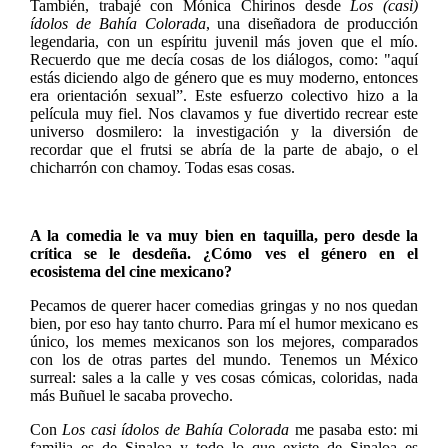
También, trabajé con Mónica Chirinos desde
Los (casi)
ídolos de Bahía Colorada
, una diseñadora de producción
legendaria, con un espíritu juvenil más joven que el mío.
Recuerdo que me decía cosas de los diálogos, como: "aquí
estás diciendo algo de género que es muy moderno, entonces
era orientación sexual”. Este esfuerzo colectivo hizo a la
película muy fiel. Nos clavamos y fue divertido recrear este
universo dosmilero: la investigación y la diversión de
recordar que el frutsi se abría de la parte de abajo, o el
chicharrón con chamoy. Todas esas cosas.
A la comedia le va muy bien en taquilla, pero desde la
crítica se le desdeña. ¿Cómo ves el género en el
ecosistema del cine mexicano?
Pecamos de querer hacer comedias gringas y no nos quedan
bien, por eso hay tanto churro. Para mí el humor mexicano es
único, los memes mexicanos son los mejores, comparados
con los de otras partes del mundo. Tenemos un México
surreal: sales a la calle y ves cosas cómicas, coloridas, nada
más Buñuel le sacaba provecho.
Con
Los casi ídolos de Bahía Colorada
me pasaba esto: mi
familia es de Sinaloa y todo lo que existe de Sinaloa es