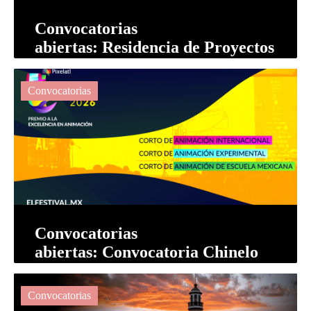
Convocatorias
abiertas: Residencia de Proyectos
Documentales e Híbridos
Linterna Lab
Convocatorias
Convocatorias
abiertas: Convocatoria Chinelo
2026
Convocatorias