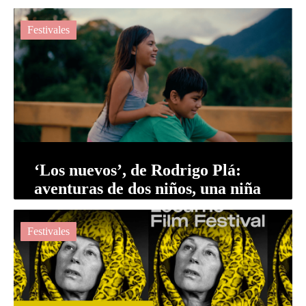
apuestas mexicanas en el °45
Foro Inte...
Festivales
‘Los nuevos’, de Rodrigo Plá:
aventuras de dos niños, una niña
y una perra.
Festivales