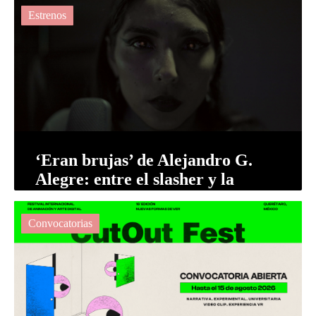
(ECINORT) 2026
Estrenos
‘Eran brujas’ de Alejandro G.
Alegre: entre el slasher y la
brujería
Convocatorias