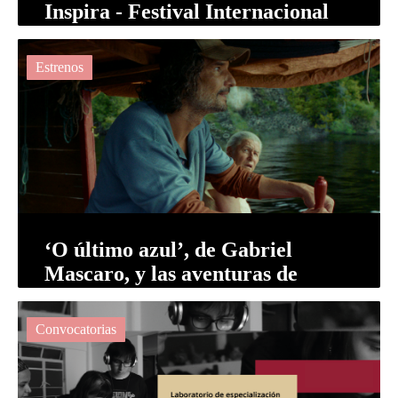
Inspira - Festival Internacional
de Cine y Creatividad de Los
Cabos
Estrenos
‘O último azul’, de Gabriel
Mascaro, y las aventuras de
Tereza en el Amazonas
Convocatorias