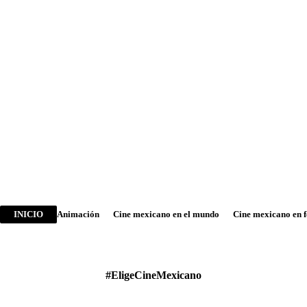
INICIO
Animación
Cine mexicano en el mundo
Cine mexicano en f
#EligeCineMexicano