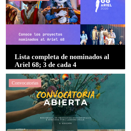
Lista completa de nominados al
Ariel 68; 3 de cada 4
producciones nominadas
recibieron apoyos púb...
Convocatorias