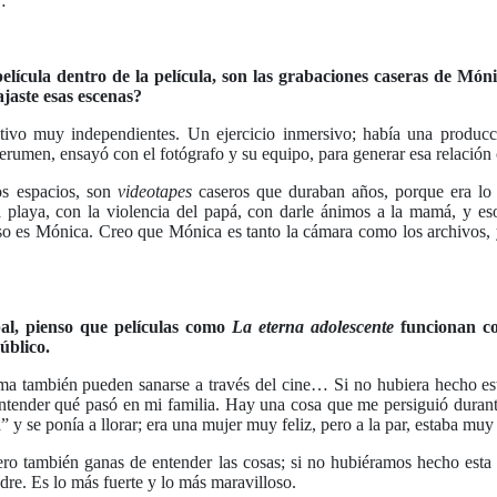
s…
lícula dentro de la película, son las grabaciones caseras de Mónic
aste esas escenas?
tivo muy independientes. Un ejercicio inmersivo; había una produ
erumen, ensayó con el fotógrafo y su equipo, para generar esa relación
tos espacios, son
videotapes
caseros que duraban años, porque era lo ú
la playa, con la violencia del papá, con darle ánimos a la mamá, y es
aso es Mónica. Creo que Mónica es tanto la cámara como los archivos, y
al, pienso que películas como
La eterna adolescente
funcionan co
público.
auma también pueden sanarse a través del cine… Si no hubiera hecho es
e entender qué pasó en mi familia. Hay una cosa que me persiguió dura
 se ponía a llorar; era una mujer muy feliz, pero a la par, estaba muy 
o también ganas de entender las cosas; si no hubiéramos hecho esta 
dre. Es lo más fuerte y lo más maravilloso.