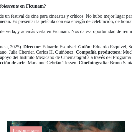
dolescente
en Ficunam?
e un festival de cine para cineastas y críticos. No hubo mejor lugar par
ieran. Es presentar la película con esa energía de celebración, de honra
de verla, y además verla en Ficunam. Nos da esa oportunidad de reunir
ncia, 2025).
Director
: Eduardo Esquivel.
Guión
: Eduardo Esquivel, 
no, Julia Cherrier, Carlos H. Quiñónez.
Compañía productora
: Muc
el apoyo del Instituto Mexicano de Cinematografía a través del Progra
cción de arte
: Marianne Cebrián Tiessen.
Cinefotografía
: Bruno San
Largometrajes