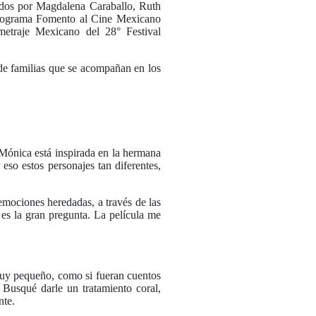
os por Magdalena Caraballo, Ruth
Programa Fomento al Cine Mexicano
metraje Mexicano del 28° Festival
 de familias que se acompañan en los
 Mónica está inspirada en la hermana
eso estos personajes tan diferentes,
emociones heredadas, a través de las
 es la gran pregunta. La película me
?
muy pequeño, como si fueran cuentos
 Busqué darle un tratamiento coral,
ante.