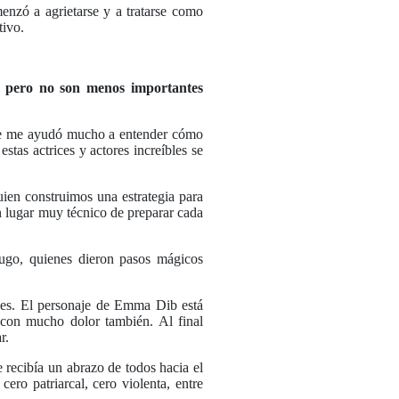
enzó a agrietarse y a tratarse como
tivo.
, pero no son menos importantes
 que me ayudó mucho a entender cómo
estas actrices y actores increíbles se
en construimos una estrategia para
un lugar muy técnico de preparar cada
ugo, quienes dieron pasos mágicos
ales. El personaje de Emma Dib está
 con mucho dolor también. Al final
ar.
e recibía un abrazo de todos hacia el
ro patriarcal, cero violenta, entre