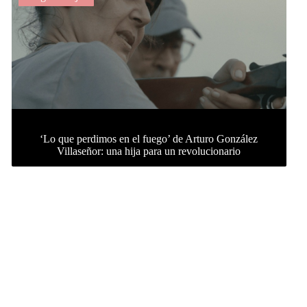
‘Lo que perdimos en el fuego’ de Arturo González
Villaseñor: una hija para un revolucionario