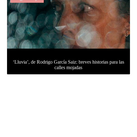
‘Lluvia’, de Rodrigo García Saiz: breves historias para las
calles mojadas