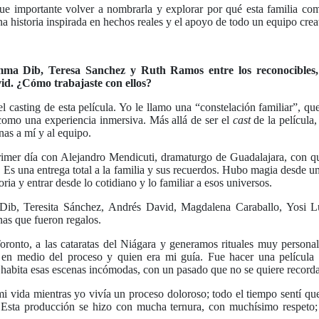
fue importante volver a nombrarla y explorar por qué esta familia com
 historia inspirada en hechos reales y el apoyo de todo un equipo crea
Emma Dib, Teresa Sanchez y Ruth Ramos entre los reconocibles
d. ¿Cómo trabajaste con ellos?
el casting de esta película. Yo le llamo una “constelación familiar”,
a como una experiencia inmersiva. Más allá de ser el
cast
de la película, 
as a mí y al equipo.
mer día con Alejandro Mendicuti, dramaturgo de Guadalajara, con qui
”. Es una entrega total a la familia y sus recuerdos. Hubo magia desde 
oria y entrar desde lo cotidiano y lo familiar a esos universos.
Dib, Teresita Sánchez, Andrés David, Magdalena Caraballo, Yosi L
as que fueron regalos.
ronto, a las cataratas del Niágara y generamos rituales muy person
en medio del proceso y quien era mi guía. Fue hacer una película
a habita esas escenas incómodas, con un pasado que no se quiere record
 mi vida mientras yo vivía un proceso doloroso; todo el tiempo sentí qu
 Esta producción se hizo con mucha ternura, con muchísimo respeto; ce