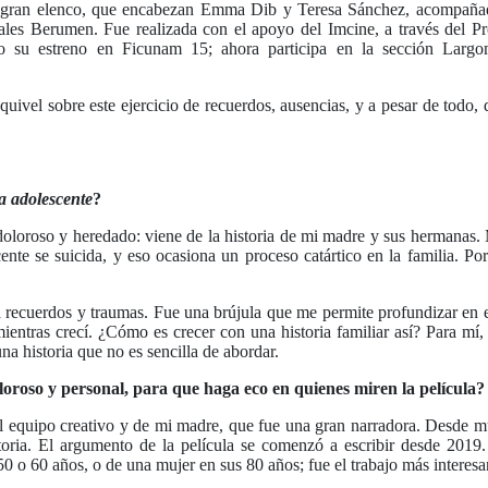
gran elenco, que encabezan Emma Dib y Teresa Sánchez, acompañad
les Berumen. Fue realizada con el apoyo del Imcine, a través del 
o su estreno en Ficunam 15; ahora participa en la sección Largo
uivel sobre este ejercicio de recuerdos, ausencias, y a pesar de todo,
a adolescente
?
doloroso y heredado: viene de la historia de mi madre y sus hermanas.
e se suicida, y eso ocasiona un proceso catártico en la familia. Por 
a recuerdos y traumas. Fue una brújula que me permite profundizar en 
ientras crecí. ¿Cómo es crecer con una historia familiar así? Para mí,
una historia que no es sencilla de abordar.
roso y personal, para que haga eco en quienes miren la película
 equipo creativo y de mi madre, que fue una gran narradora. Desde 
ria. El argumento de la película se comenzó a escribir desde 2019.
 50 o 60 años, o de una mujer en sus 80 años; fue el trabajo más interes