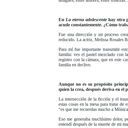
amigues, entre amores, entre tristeza
En
La eterna adolescente
hay otra pe
acude constantemente. ¿Cómo trabaj
Fue una dirección y un proceso crea
reducido. La actriz, Melissa Rosales B
Para mí fue importante transmitir es
familia: ves el pastel mezclado con 
registro con la cámara, que en este c
familia en declive.
Aunque no es su propósito princip
quien la crea, después deriva en el 
La intersección de la ficción y el tr
estas cosas en la mesa para tratar d
“es que me recuerdas mucho a Mónica” y
Eso me generaba muchísimo dolor, per
entendí después de la muerte de mi ma