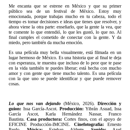
Me encanta que se estrene en México y que su primer
público sea de un festival de México. Estoy muy
emocionada, porque trabajas mucho en tu cabeza, todo el
tiempo es tomar decisiones e ideas que tienes que resolver, y
ahora viene la otra parte: enseñarlo, que la gente la vea, que
te comente lo que entendió, lo que les gustó, lo que no. Al
final cumples el cometido de conectar con la gente. Y da
miedo, pero también da mucha emoción.
Es una película muy bella visualmente, está filmada en un
lugar hermoso de México. Es una historia que al final te deja
con esperanza, te muestra que incluso de lo peor que te pase
en la vida también te puedes liberar; está hecha con mucho
amor y con gente que tiene mucho talento. Es una película
con la que uno se puede identificar y que puede remover
cosas.
Lo que nos van dejando
(México, 2026).
Dirección y
guion:
Issa García-Ascot.
Producción:
Yibrán Asuad, Issa
García Ascot, Karla Hernández Nassar, Franco
Bautista.
Casa productora:
Cortes finos, con el apoyo de
EFICINE Producción-IMCINE.
Cinefotografía:
Ernesto
Pardo.
Música:
Esteban Aldrete.
Sonido:
Axel